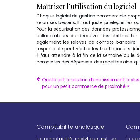
Maîtriser l’utilisation du logiciel
Chaque
logiciel de gestion
commerciale propose 
selon ses besoins. Il faut juste privilégier le
Pour la sécurisation des données professionnel
collaborateurs de découvrir des chiffres liés 
également les relevés de compte bancaire. À la
responsable peut vérifier les flux financiers. Af
il faut attendre à la fin de la semaine ou le 
complètes des dépenses, des recettes ainsi qu
Quelle est la solution d’encaissement la plu
pour un petit commerce de proximité ?
Comptabilité analytique
Compt
La comptabilité analytique est un
La com