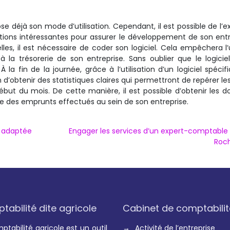
déjà son mode d’utilisation. Cependant, il est possible de l’ex
s options intéressantes pour assurer le développement de son entr
les, il est nécessaire de coder son logiciel. Cela empêchera l
à la trésorerie de son entreprise. Sans oublier que le logiciel
 fin de la journée, grâce à l’utilisation d’un logiciel spécifi
in d’obtenir des statistiques claires qui permettront de repérer les
début du mois. De cette manière, il est possible d’obtenir les 
e des emprunts effectués au sein de son entreprise.
s adaptée
Engager les services d’un expert-comptable 
Roch
abilité dite agricole
Cabinet de comptabilit
ptabilité agricole est un outil
→
Activité de l’entreprise