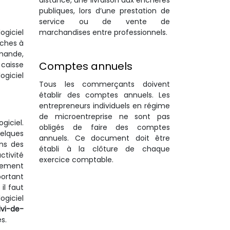
distance, une livraison aux enchères
publiques, lors d’une prestation de
service ou de vente de
marchandises entre professionnels.
logiciel
âches à
mmande,
Comptes annuels
 caisse
ogiciel
Tous les commerçants doivent
établir des comptes annuels. Les
entrepreneurs individuels en régime
de microentreprise ne sont pas
giciel.
obligés de faire des comptes
uelques
annuels. Ce document doit être
ons des
établi à la clôture de chaque
ctivité
exercice comptable.
chement
portant
il faut
ogiciel
ivi-de-
s.