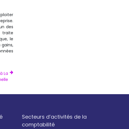
ploiter
eprise.
’un des
 traite
que, le
 gains,
données
à La
elle
é
Secteurs d’activités de la
comptabilité