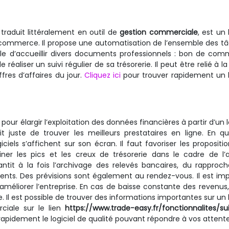
raduit littéralement en outil de
gestion commerciale
, est un 
 commerce. Il propose une automatisation de l’ensemble des t
le d’accueillir divers documents professionnels : bon de co
réaliser un suivi régulier de sa trésorerie. Il peut être relié à la
fres d’affaires du jour.
Cliquez ici
pour trouver rapidement un l
pour élargir l’exploitation des données financières à partir d’un lo
ffit juste de trouver les meilleurs prestataires en ligne. En q
els s’affichent sur son écran. Il faut favoriser les propositi
er les pics et les creux de trésorerie dans le cadre de l’a
antit à la fois l’archivage des relevés bancaires, du rappro
ts. Des prévisions sont également au rendez-vous. Il est im
d’améliorer l’entreprise. En cas de baisse constante des revenus, 
. Il est possible de trouver des informations importantes sur un l
iale sur le lien
https://www.trade-easy.fr/fonctionnalites/su
 rapidement le logiciel de qualité pouvant répondre à vos attente