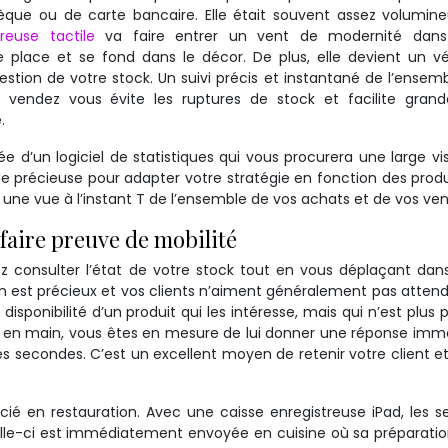
que ou de carte bancaire. Elle était souvent assez volumine
reuse tactile
va faire entrer un vent de modernité dans
place et se fond dans le décor. De plus, elle devient un vé
gestion de votre stock. Un suivi précis et instantané de l’ensem
vendez vous évite les ruptures de stock et facilite gran
.
ée d’un logiciel de statistiques qui vous procurera une large vi
e précieuse pour adapter votre stratégie en fonction des produ
z une vue à l’instant T de l’ensemble de vos achats et de vos ven
 faire preuve de mobilité
z consulter l’état de votre stock tout en vous déplaçant dan
n est précieux et vos clients n’aiment généralement pas atten
 disponibilité d’un produit qui les intéresse, mais qui n’est plus 
ad en main, vous êtes en mesure de lui donner une réponse imm
s secondes. C’est un excellent moyen de retenir votre client e
ié en restauration. Avec une caisse enregistreuse iPad, les s
lle-ci est immédiatement envoyée en cuisine où sa préparati