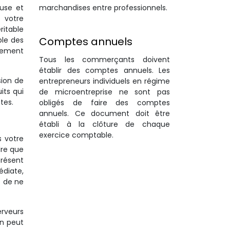
marchandises entre professionnels.
use et
 votre
ritable
Comptes annuels
ble des
dement
Tous les commerçants doivent
établir des comptes annuels. Les
sion de
entrepreneurs individuels en régime
its qui
de microentreprise ne sont pas
tes.
obligés de faire des comptes
annuels. Ce document doit être
établi à la clôture de chaque
exercice comptable.
s votre
dre que
présent
édiate,
t de ne
erveurs
on peut