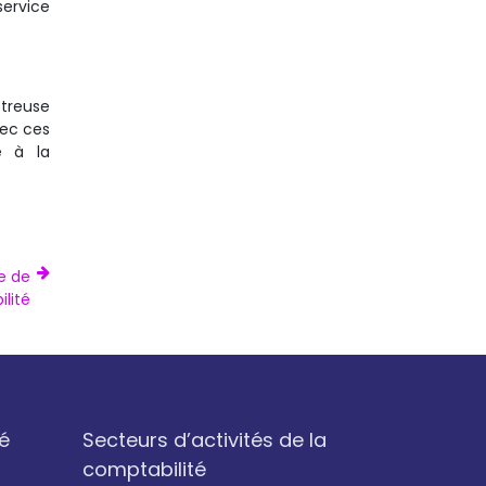
service
streuse
vec ces
e à la
e de
lité
é
Secteurs d’activités de la
comptabilité