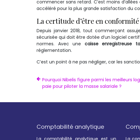
commencer sans retard. C’est moins d’allées 
accéléré pour la plus grande satisfaction du
La certitude d’être en conformité 
Depuis janvier 2018, tout commerçant assujet
sécurisée qui doit être dotée d’un logiciel cer
normes. Avec une
caisse enregistreuse ta
réglementation.
C’est un point à ne pas négliger, car les sancti
Pourquoi Nibelis figure parmi les meilleurs log
paie pour piloter la masse salariale ?
Comptabilité analytique
Compt
La comptabilité analytique est un
La com