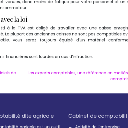
et venues, donc moins de fatigue pour votre personnel et un 
 consommateur.
avec la loi
ti à la TVA est obligé de travailler avec une caisse enregi
tifié. La plupart des anciennes caisses ne sont pas compatibles a
ctile
, vous serez toujours équipé d’un matériel conform
ons financières sont lourdes en cas d’infraction.
iciels de
Les experts comptables, une référence en matièr
comptabi
abilité dite agricole
Cabinet de comptabilit
ptabilité agricole est un outil
→
Activité de l’entreprise