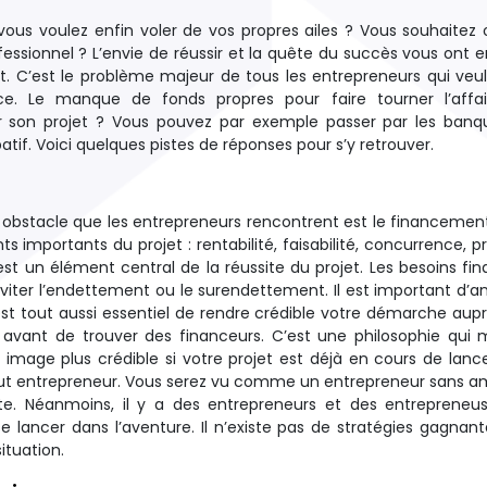
 vous voulez enfin voler de vos propres ailes ? Vous souhaitez 
essionnel ? L’envie de réussir et la quête du succès vous ont e
t. C’est le problème majeur de tous les entrepreneurs qui veu
ce. Le manque de fonds propres pour faire tourner l’affai
r son projet ? Vous pouvez par exemple passer par les banq
f. Voici quelques pistes de réponses pour s’y retrouver.
er obstacle que les entrepreneurs rencontrent est le financemen
s importants du projet : rentabilité, faisabilité, concurrence, pr
t un élément central de la réussite du projet. Les besoins fin
iter l’endettement ou le surendettement. Il est important d’an
est tout aussi essentiel de rendre crédible votre démarche aup
cer avant de trouver des financeurs. C’est une philosophie qui
e image plus crédible si votre projet est déjà en cours de lan
tout entrepreneur. Vous serez vu comme un entrepreneur sans a
te. Néanmoins, il y a des entrepreneurs et des entrepreneus
 lancer dans l’aventure. Il n’existe pas de stratégies gagnant
ituation.