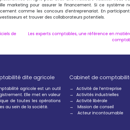
ille marketing pour assurer le financement. Si ce système n
inancement comme les concours d’entreprenariat. En participan
estisseurs et trouver des collaborateurs potentiels.
iciels de
Les experts comptables, une référence en matièr
comptabi
abilité dite agricole
Cabinet de comptabilit
ptabilité agricole est un outil
→
Activité de l’entreprise
gistrement. Elle met en valeur
→
Activités industrielles
orique de toutes les opérations
→
Activité libérale
ées au sein de la société.
→
Mission de conseil
→
Acteur incontournable