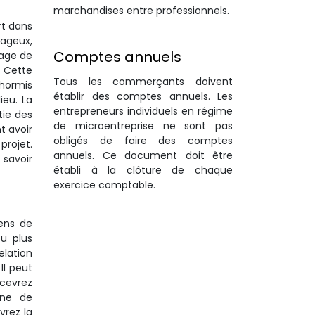
marchandises entre professionnels.
rt dans
tageux,
Comptes annuels
tage de
. Cette
Tous les commerçants doivent
 hormis
établir des comptes annuels. Les
ieu. La
entrepreneurs individuels en régime
tie des
de microentreprise ne sont pas
t avoir
obligés de faire des comptes
projet.
annuels. Ce document doit être
 savoir
établi à la clôture de chaque
exercice comptable.
yens de
u plus
lation
. Il peut
ecevrez
gne de
vrez la