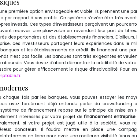
ssiques
 une première option envisageable et viable. Ils prennent une pa
fice par rapport à vos profits. Ce système s’avère être très avan
pres investis. Ces types d’investisseurs perçoivent un pourcen
peuvent recevoir une plus-value en revendant leur part de titres
 des partenaires et des établissements financiers. D’ailleurs,
prise, ces investisseurs partagent leurs expériences dans le mil
s banques et les établissements de crédit. Ils financent une par
fonds n’est pas facile. Les banques sont très exigeantes et veulen
emboursés. Vous devez d’abord démontrer la crédibilité de votre 
ire pour gérer efficacement le risque d’insolvabilité. Pour en
ptable.fr
.
 modernes
 à chaque fois par les banques, vous pouvez essayer les mo
Vous avez forcément déjà entendu parler du crowdfunding o
ystème de financement repose sur le principe de mise en re
llement intéressés par votre projet de
financement entreprise
éralement, si votre projet est jugé utile à la société, vous r
reux donateurs. Il faudra mettre en place une campa
lateformes en ligne pour avoir une meilleure visibilité. Vous ou