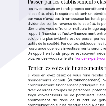
Passer par les établissements cla
Les investisseurs en fonds propres constituent
la société. Ainsi, ils espèrent obtenir un béné
car vous n’avez pas à rembourser les fonds pro
dividendes sur les revenus de la société. Ils 
démarche vous offre une meilleure image auprès
l’apport financier et l’
auto-financement
entre
solution la plus évidente est de passer par le
actifs de la société. Par contre, débloquer les 
l’assurance que leurs investissements seront r
Un apport en fonds propres est souvent nécessa
plus, rendez-vous sur le site
france-expert-com
Tenter les voies de financements
Si vous en avez assez de vous faire recaler
financements actuels (
autofinancement
). 
communément financement participatif. Ce s
avec de larges groupes de personnes, potentie
s’agir d’investisseurs ou de particuliers. Gén
énormément de dons de la part de géné
communication sur les réseaux sociaux et les p