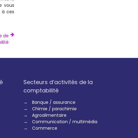
e vous
t à ces
e de
lité
é
Secteurs d’activités de la
comptabilité
→
Banque / assurance
→
Chimie / parachimie
→
Agroalimentaire
→
Communication / multimédia
→
Commerce