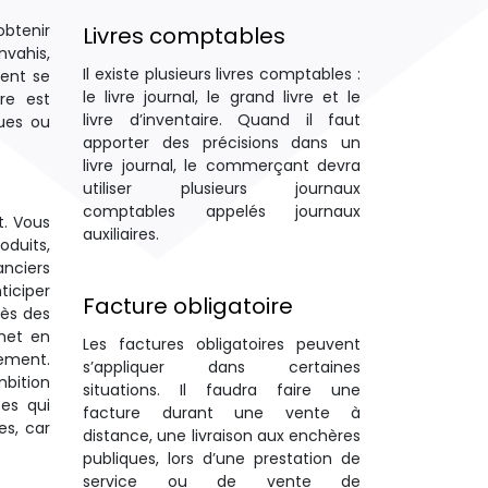
obtenir
Livres comptables
nvahis,
Il existe plusieurs livres comptables :
lent se
le livre journal, le grand livre et le
re est
livre d’inventaire. Quand il faut
ues ou
apporter des précisions dans un
livre journal, le commerçant devra
utiliser plusieurs journaux
comptables appelés journaux
t. Vous
auxiliaires.
oduits,
anciers
ticiper
Facture obligatoire
rès des
 met en
Les factures obligatoires peuvent
cement.
s’appliquer dans certaines
mbition
situations. Il faudra faire une
es qui
facture durant une vente à
es, car
distance, une livraison aux enchères
publiques, lors d’une prestation de
service ou de vente de