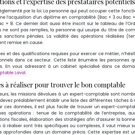
ations et l’expertise des prestataires potentiels
églementé par la loi. La personne qui peut occuper cette foncti
omme l’acquisition d’un diplôme en comptabilité (Bac + 3 ou Bac +
+ 8. Ce dernier doit aussi être inscrit sur le tableau de l’Or
s ne sont pas remplies, la personne qui usurpe du titre de co
 sanctions pénales. La validité des opérations réalisées (t
ment remise en cause.
es et des qualifications requises pour exercer ce métier, n’hési
sionnels dans ce secteur. Cette liste énumère les personnes q
les. En vous adressant à un cabinet spécialisé dans ce doma
table Laval
.
es à réaliser pour trouver le bon comptable
lleurs, les missions dévolues à un expert-comptable sont nomb
 devez préalablement établir une liste des différentes tâches à r
ur ces données, il est plus facile de trouver un expert-compta
s opérations : tenue de la comptabilité de l’entreprise, au
ions fiscales, élaboration des stratégies afin d’assurer la bonn
 à réaliser sont très spécifiques ou complexes, il vaut mieux sol
approfondies dans un domaine précis. Cette expertise est u