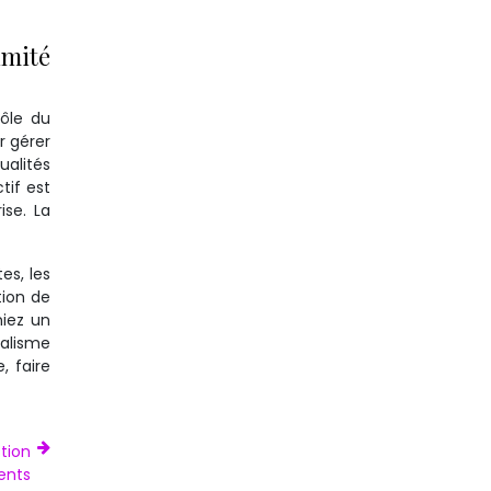
imité
rôle du
r gérer
alités
tif est
ise. La
es, les
tion de
niez un
nalisme
, faire
tion
ents