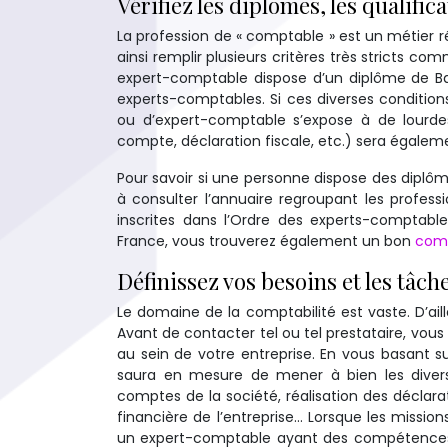
Vérifiez les diplômes, les qualific
La profession de « comptable » est un métier r
ainsi remplir plusieurs critères très stricts c
expert-comptable dispose d’un diplôme de Bac 
experts-comptables. Si ces diverses condition
ou d’expert-comptable s’expose à de lourdes
compte, déclaration fiscale, etc.) sera égale
Pour savoir si une personne dispose des diplôm
à consulter l’annuaire regroupant les profes
inscrites dans l’Ordre des experts-comptab
France, vous trouverez également un bon
comp
Définissez vos besoins et les tâch
Le domaine de la comptabilité est vaste. D’ai
Avant de contacter tel ou tel prestataire, vous
au sein de votre entreprise. En vous basant s
saura en mesure de mener à bien les diverse
comptes de la société, réalisation des déclarat
financière de l’entreprise… Lorsque les missions
un expert-comptable ayant des compétences 