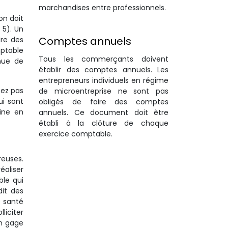
marchandises entre professionnels.
on doit
 5). Un
Comptes annuels
dre des
mptable
Tous les commerçants doivent
enue de
établir des comptes annuels. Les
entrepreneurs individuels en régime
tez pas
de microentreprise ne sont pas
ui sont
obligés de faire des comptes
ine en
annuels. Ce document doit être
établi à la clôture de chaque
exercice comptable.
reuses.
éaliser
ble qui
dit des
e santé
liciter
n gage