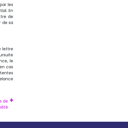
par les
ial. En
ttre de
r de sa
 lettre
ursuite
nce, le
 en cas
étentes
relance
e de
lité