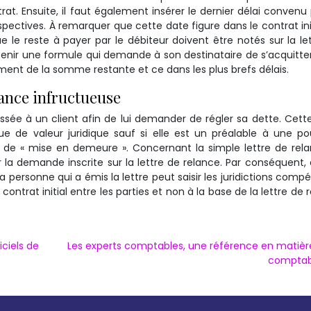
rat. Ensuite, il faut également insérer le dernier délai convenu 
spectives. À remarquer que cette date figure dans le contrat init
que le reste à payer par le débiteur doivent être notés sur la le
contenir une formule qui demande à son destinataire de s’acquitte
ent de la somme restante et ce dans les plus brefs délais.
lance infructueuse
ssée à un client afin de lui demander de régler sa dette. Cette
ue de valeur juridique sauf si elle est un préalable à une po
re de « mise en demeure ». Concernant la simple lettre de rela
 la demande inscrite sur la lettre de relance. Par conséquent,
a personne qui a émis la lettre peut saisir les juridictions comp
contrat initial entre les parties et non à la base de la lettre de 
iciels de
Les experts comptables, une référence en matièr
comptabi