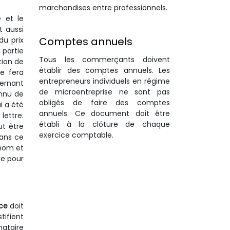
marchandises entre professionnels.
e et le
t aussi
Comptes annuels
du prix
 partie
Tous les commerçants doivent
tion de
établir des comptes annuels. Les
se fera
entrepreneurs individuels en régime
cernant
de microentreprise ne sont pas
onnu de
obligés de faire des comptes
i a été
annuels. Ce document doit être
lettre.
établi à la clôture de chaque
ut être
exercice comptable.
Dans ce
 nom et
de pour
nce
doit
tifient
nataire