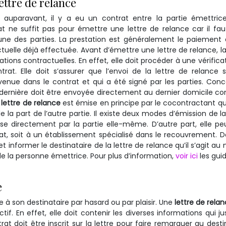
ettre de relance
 auparavant, il y a eu un contrat entre la partie émettric
rat ne suffit pas pour émettre une lettre de relance car il fau
l’une des parties. La prestation est généralement le paiement 
tuelle déjà effectuée. Avant d’émettre une lettre de relance, la
lations contractuelles. En effet, elle doit procéder à une vérifica
t. Elle doit s’assurer que l’envoi de la lettre de relance 
venue dans le contrat et qui a été signé par les parties. Con
te dernière doit être envoyée directement au dernier domicile c
a
lettre de relance
est émise en principe par le cocontractant qu
la part de l’autre partie. Il existe deux modes d’émission de la 
ise directement par la partie elle-même. D’autre part, elle pe
at, soit à un établissement spécialisé dans le recouvrement. 
et informer le destinataire de la lettre de relance qu’il s’agit au
de la personne émettrice. Pour plus d’information,
voir ici
les gui
e
 à son destinataire par hasard ou par plaisir. Une
lettre de rela
tif. En effet, elle doit contenir les diverses informations qui jus
t doit être inscrit sur la lettre pour faire remarquer au desti