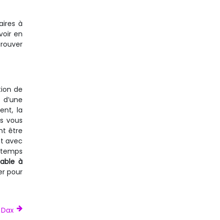
aires à
voir en
trouver
tion de
t d’une
ent, la
us vous
nt être
nt avec
u temps
able à
er pour
 Dax