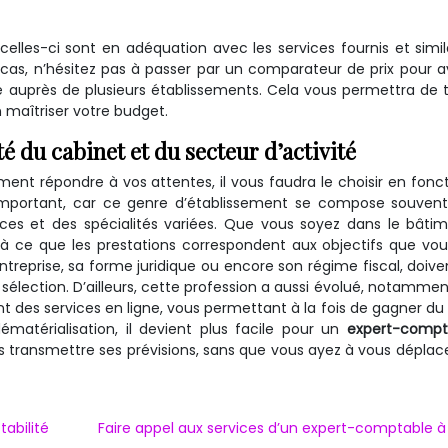
elles-ci sont en adéquation avec les services fournis et simil
cas, n’hésitez pas à passer par un comparateur de prix pour a
e auprès de plusieurs établissements. Cela vous permettra de 
n maîtriser votre budget.
té du cabinet et du secteur d’activité
ment répondre à vos attentes, il vous faudra le choisir en fonc
s important, car ce genre d’établissement se compose souven
ces et des spécialités variées. Que vous soyez dans le bâtim
 à ce que les prestations correspondent aux objectifs que vo
 entreprise, sa forme juridique ou encore son régime fiscal, doive
sélection. D’ailleurs, cette profession a aussi évolué, notamme
t des services en ligne, vous permettant à la fois de gagner d
matérialisation, il devient plus facile pour un
expert-compt
 transmettre ses prévisions, sans que vous ayez à vous déplac
abilité
Faire appel aux services d’un expert-comptable à