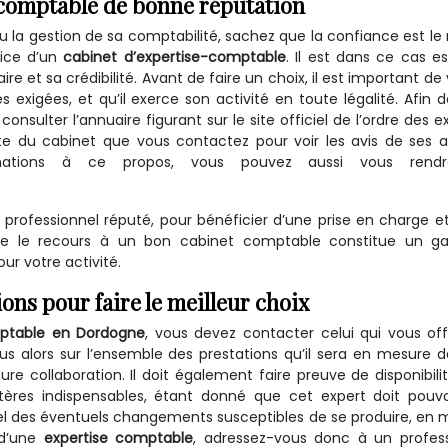
-comptable de bonne réputation
ou la gestion de sa comptabilité, sachez que la confiance est le
vice d’un
cabinet d’expertise-comptable
. Il est dans ce cas es
re et sa crédibilité. Avant de faire un choix, il est important de v
exigées, et qu’il exerce son activité en toute légalité. Afin 
onsulter l’annuaire figurant sur le site officiel de l’ordre des e
ite du cabinet que vous contactez pour voir les avis de ses 
ormations à ce propos, vous pouvez aussi vous rend
un professionnel réputé, pour bénéficier d’une prise en charge e
que le recours à un bon cabinet comptable constitue un g
ur votre activité.
ions pour faire le meilleur choix
ptable en Dordogne
, vous devez contacter celui qui vous of
us alors sur l’ensemble des prestations qu’il sera en mesure 
ure collaboration. Il doit également faire preuve de disponibilit
tères indispensables, étant donné que cet expert doit pouvo
el des éventuels changements susceptibles de se produire, en 
é d’une
expertise comptable
, adressez-vous donc à un profess