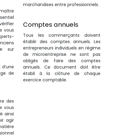
marchandises entre professionnels.
 maître
sentiel
Comptes annuels
érifier
de vous
Tous les commerçants doivent
xperts-
établir des comptes annuels. Les
anciens
entrepreneurs individuels en régime
re sur
de microentreprise ne sont pas
obligés de faire des comptes
t d’une
annuels. Ce document doit être
age de
établi à la clôture de chaque
exercice comptable.
fre des
de vous
é ainsi
ir agir
matière
ionnel